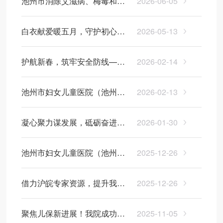
池州市消除艾滋病、梅毒和乙
2026-06-05
州市妇幼保健院）召开党风廉
肝母婴传播工作推进会在我院
政谈心谈话会
白衣献爱暖五月，守护初心绽
2026-05-13
召开
芳华——池州市妇女儿童医院
护航新春，筑牢安全防线——
2026-02-14
（池州市妇幼保健院）开展
我院开展节前安全检查
2026年“5.12”国际护士节系列活
池州市妇女儿童医院（池州市
2026-02-13
动
妇幼保健院） 2025年新进人员
凝心聚力谋发展，砥砺奋进启
2026-01-30
岗前培训圆满结束
新程——我院护理部召开2025
池州市妇女儿童医院（池州市
2025-12-26
年度工作总结及2026年工作计
妇幼保健院）举办2025年妇幼
划汇报会
借力沪皖专家资源，提升我
2025-12-26
健康重点工作专题培训
市“三病”消除工作能力
聚焦儿保新进展！我院成功举
2025-11-05