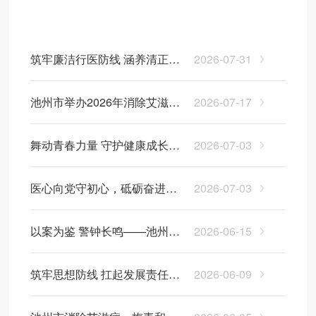
医院动态
医院公告
筑牢廉洁行医防线 涵养清正医
2026-07-31
风——我院赴市廉政警示教育
信息公开
池州市举办2026年消除艾滋
2026-07-17
馆开展专题警示教育
病、梅毒和乙肝母婴传播工作
舞动青春力量 守护健康成长
2026-07-03
培训班
——池州“青春健康·生命之
医心向党守初心，砥砺奋进新
2026-07-03
舞”项目圆满收官
征程——我院开展“七一”系列庆
以案为鉴 警钟长鸣——池州市
2026-06-15
祝活动
妇女儿童医院（池州市妇幼保
筑牢思想防线 扛起发展责任
2026-06-09
健院）召开全院党风廉政警示
——池州市妇女儿童医院（池
教育大会