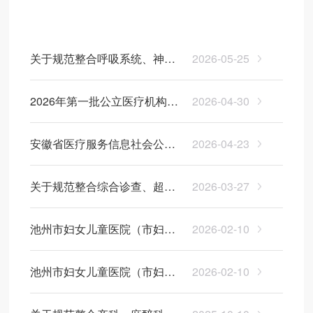
医院动态
医院公告
关于规范整合呼吸系统、神经
2026-05-25
系统等十二类医疗服务价格项
信息公开
2026年第一批公立医疗机构市
2026-04-30
目的通知
场调节价项目试行价格表
安徽省医疗服务信息社会公开
2026-04-23
内容（2026年第一季度）
关于规范整合综合诊查、超声
2026-03-27
检查、精神治疗、放射治疗及
池州市妇女儿童医院（市妇幼
2026-02-10
康复类医疗服务项目价格的通
保健院）2026年度三公经费预
知
池州市妇女儿童医院（市妇幼
2026-02-10
算信息公开
保健院）2026年单位预算公开