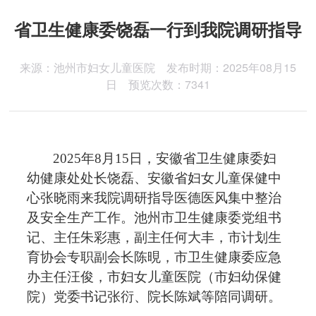
医院动态
省卫生健康委饶磊一行到我院调研指导
医院公告
来源：池州市妇女儿童医院 发布时期：2025年08月15
日 预览次数：7341
信息公开
2025年8月15日
，安徽省卫生健康委
妇
幼健康处处长
饶磊
、
安徽省妇女儿童保健中
心张晓雨来我院调研指导
医德医风集中整治
及
安全生产
工作
。池州市卫生健康委
党组书
记、
主任朱彩惠
，
副主任
何大丰
，
市计划生
育协会专职副会长陈晛，市卫生健康委应急
办主任汪俊，市妇女儿童医院（市妇幼保健
院）党委书记张衍、院长陈斌
等陪同调研。