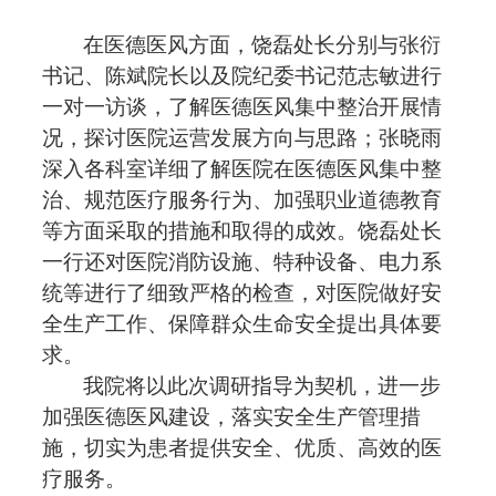
在医德医风方面，
饶磊处长分别与张衍
书记、陈斌院长以及院纪委书记范志敏进行
一对一访谈，了解医德医风集中整治开展情
况，探讨医院运营发展方向与思路；张晓雨
深入各科室
详细
了解
医院
在医德医风集中整
治、
规范医疗服务行为、加强职业道德教育
等方面采取的措施和取得的成效。
饶磊处长
一行还对医院消防设施、特种设备、电力系
统等进行了细致严格的检查，对医院做好安
全生产工作、保障群众生命安全提出具体要
求。
我
院将以此次
调研指导
为契机，进一步
加强医德医风建设，
落实
安全生产管理
措
施
，切实为患者提供安全、优质、高效的医
疗服务。